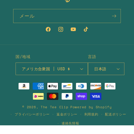
メール
Facebook
Instagram
YouTube
TikTok
国/地域
言語
アメリカ合衆国 | USD $
日本語
決
済
方
法
© 2026,
The Tee Clip
Powered by Shopify
プライバシーポリシー
返金ポリシー
利用規約
配送ポリシー
連絡先情報