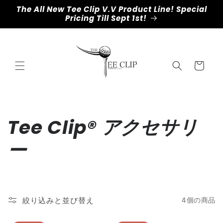
コンテ
The All New Tee Clip V.V Product Line! Special
ンツに
Pricing Till Sept 1st!
進む
カ
ー
ト
コ
Tee Clip® アクセサリ
レ
ー
ク
シ
絞り込みと並び替え
4個の商品
ョ