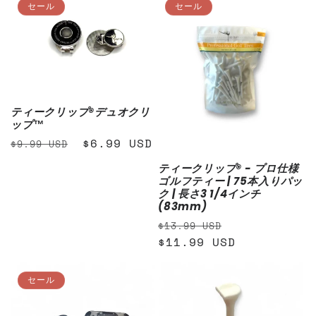
セール
セール
ン
:
ティークリップ®デュオクリ
ップ™
通
セ
$6.99 USD
$9.99 USD
常
ー
ティークリップ® - プロ仕様
価
ル
ゴルフティー | 75本入りパッ
格
価
ク | 長さ3 1/4インチ
(83mm)
格
通
セ
$13.99 USD
常
$11.99 USD
ー
価
ル
格
価
セール
格