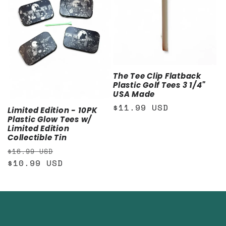
The Tee Clip Flatback
Plastic Golf Tees 3 1/4"
USA Made
通
$11.99 USD
Limited Edition - 10PK
常
Plastic Glow Tees w/
Limited Edition
価
Collectible Tin
格
通
セ
$16.99 USD
常
$10.99 USD
ー
価
ル
格
価
格